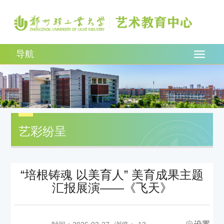
导航
艺彩纷呈
“培根铸魂 以美育人” 美育成果主题
汇报展演——《飞天》