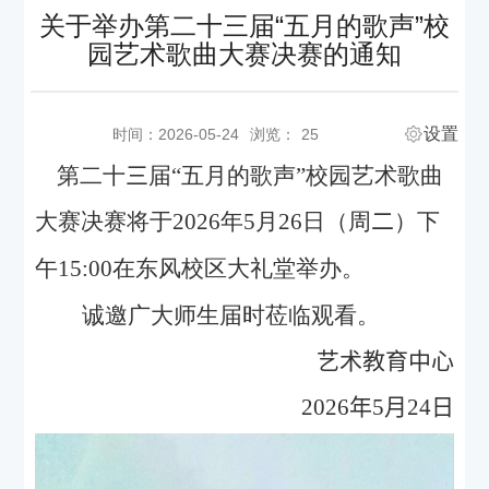
关于举办第二十三届“五月的歌声”校
园艺术歌曲大赛决赛的通知
设置
时间：2026-05-24
浏览：
25
第二十
三
届“五月的歌声”校园艺术歌曲
大赛决赛将于
202
6
年
5
月
2
6
日（周
二
）下
午
15:00
在东风校区大礼堂举办。
诚邀广大师生届时莅临观看。
艺术教育中心
2026
年
5
月
24
日