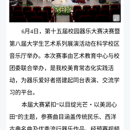
6
月
4
日，第十五届校园器乐大赛决赛暨
第八届大学生艺术系列展演活动在科学校区
音乐厅举办。本次赛事由艺术教育中心与校
团委联合举办，是我校美育常态化实践活
动，为器乐爱好者搭建起同台表演、交流学
习的平台。
本届大赛紧扣“以目绽光芒・以美润心
田”的主题，参赛曲目涵盖传统民乐、西洋
古典名曲及优秀流行器乐作品。经预赛视频