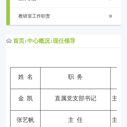
教研室工作职责
首页
中心概况
现任领导
姓
名
职 务
金
凯
直属党支部书记
主持
张艺帆
主
任
主持